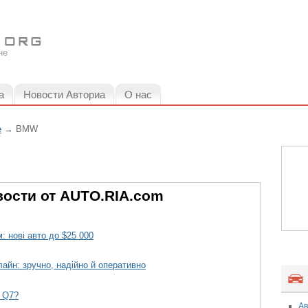
не
а
Новости Авториа
О нас
е
→
BMW
ости от AUTO.RIA.com
: нові авто до $25 000
лайн: зручно, надійно й оперативно
i Q7?
Ав