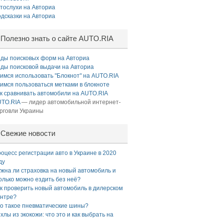
тослухи на Авториа
дсказки на Авториа
Полезно знать о сайте AUTO.RIA
ды поисковых форм на Авториа
ды поисковой выдачи на Авториа
имся использовать "Блокнот" на AUTO.RIA
имся пользоваться метками в блокноте
к сравнивать автомобили на AUTO.RIA
TO.RIA
— лидер автомобильной интернет-
рговли Украины
Свежие новости
оцесс регистрации авто в Украине в 2020
ду
жна ли страховка на новый автомобиль и
олько можно ездить без неё?
к проверить новый автомобиль в дилерском
нтре?
о такое пневматические шины?
хлы из экокожи: что это и как выбрать на