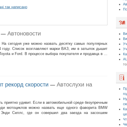
Ав
ні так написано
По
Автоновости
—
Ви
Ви
 На сегодня уже можно назвать десятку самых популярных
Уч
4 году. Список возглавляют марки ВАЗ, им в затылок дышит
Уч
Toyota и Ford. В процессе выбора покупателя и продавца в …
Ка
AU
то
т рекорд скорости
Автослухи на
—
Пр
го
Ну
ть приятно удивит. Если в автомобильной среде безупречным
ск
среди мотоциклов можно назвать еще одного фаворита BMW
Ка
 Энди Силлс, где он совершил два заезда на засохшем
це
Чт
Че