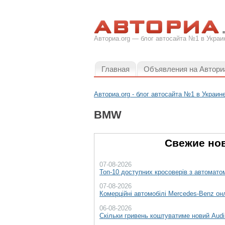
Авториа.org — блог автосайта №1 в Украи
Главная
Объявления на Автори
Авториа.org - блог автосайта №1 в Украин
BMW
Свежие нов
07-08-2026
Топ-10 доступних кросоверів з автоматом
07-08-2026
Комерційні автомобілі Mercedes-Benz он
06-08-2026
Скільки гривень коштуватиме новий Aud