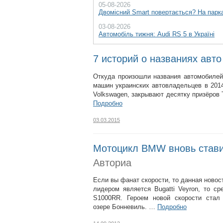
05-08-2026
Двомісний Smart повертається? На парка
03-08-2026
Автомобіль тижня: Audi RS 5 в Україні
7 историй о названиях авто
Откуда произошли названия автомобилей
машин украинских автовладельцев в 201
Volkswagen, закрывают десятку призёров 
Подробно
03.03.2015
Мотоцикл BMW вновь стави
Авториа
Если вы фанат скорости, то данная новос
лидером является Bugatti Veyron, то 
S1000RR. Героем новой скорости стал
озере Бонневиль. …
Подробно