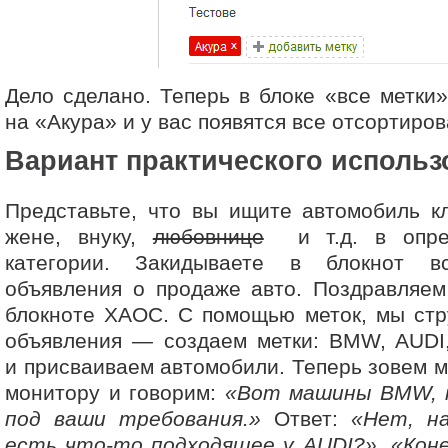
Дело сделано. Теперь в блоке «все метки
на «Акура» и у вас появятся все отсортиро
Вариант практического использ
Представьте, что вы ищите автомобиль кл
жене, внуку,
любовнице
и т.д. в опред
категории. Закидываете в блокнот в
объявления о продаже авто. Поздравляем
блокноте ХАОС. С помощью меток, мы стр
объявления — создаем метки: BMW, AUDI
и присваиваем автомобили. Теперь зовем ма
монитору и говорим:
«Вот машины BMW, 
под ваши требования.»
Ответ:
«Нет, н
есть что-то подходящее у AUDI?»
.
«Кон