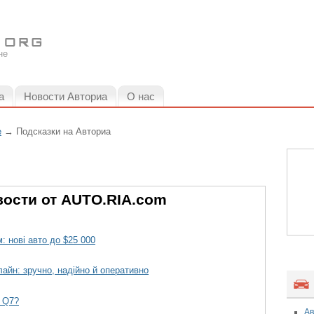
не
а
Новости Авториа
О нас
е
→
Подсказки на Авториа
ости от AUTO.RIA.com
: нові авто до $25 000
лайн: зручно, надійно й оперативно
i Q7?
Ав