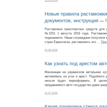
13.09.2016
Новые правила растаможки
документов, инструкция
—
Растаможка транспортных средств для 
№3251 1 августа 2016 года. Растаможи
подешевело. Наши сограждане получили в
стран Евросоюза, растаможить его …
Под
01.08.2016
Как узнать под арестом авт
Махинации на украинском авторынке ку
автомобиль на угон и арест. Подобного 
нельзя будет переоформить. В целя
продаваемого авто государство даже ра
21.07.2016
Какая тонировка стекол ра