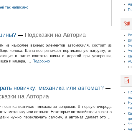
Ав
ні так написано
По
 шины?
Подсказки на Авториа
—
Ви
Ви
м из наиболее важных элементов автомобиля, состоит из
Уч
боде колеса. Шина воспринимает вертикальную нагрузку, от
Уч
кающие в пятне контакта шины с дорогой при ускорении,
Ка
рышка и камера, …
Подробно
AU
то
рать новичку: механика или автомат?
—
Пр
сказки на Авториа
го
Ну
у новичка возникает множество вопросов. В первую очередь
ск
ать: механику или автомат. Некоторые автолюбители знают о
Ка
едачи нужно переключать самому, а автомат делает это …
це
Чт
Че