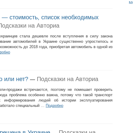
M
 — стоимость, список необходимых
Подсказки на Авториа
украинцев стала дешевле после вступления в силу закона
вание автомобилей в Украине существенно упростилось и
озможность до 2018 года, приобретая автомобиль в одной из
робно
о или нет?
Подсказки на Авториа
—
пли-продажи встречаются, поэтому не помешает проверить
рода проблема особенно важна, потому что такой транспорт
х информирования людей об истории эксплуатирования
зработало специальный …
Подробно
зрешена в Украине
Подсказки на
—