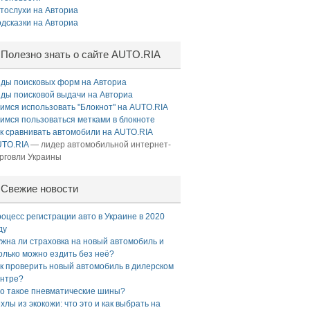
тослухи на Авториа
дсказки на Авториа
Полезно знать о сайте AUTO.RIA
ды поисковых форм на Авториа
ды поисковой выдачи на Авториа
имся использовать "Блокнот" на AUTO.RIA
имся пользоваться метками в блокноте
к сравнивать автомобили на AUTO.RIA
TO.RIA
— лидер автомобильной интернет-
рговли Украины
Свежие новости
оцесс регистрации авто в Украине в 2020
ду
жна ли страховка на новый автомобиль и
олько можно ездить без неё?
к проверить новый автомобиль в дилерском
нтре?
о такое пневматические шины?
хлы из экокожи: что это и как выбрать на