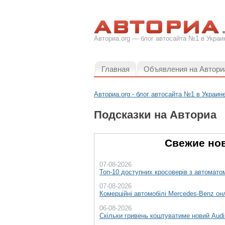
Авториа.org — блог автосайта №1 в Украи
Главная
Объявления на Автори
Авториа.org - блог автосайта №1 в Украин
Подсказки на Авториа
Свежие нов
07-08-2026
Топ-10 доступних кросоверів з автоматом
07-08-2026
Комерційні автомобілі Mercedes-Benz он
06-08-2026
Скільки гривень коштуватиме новий Aud