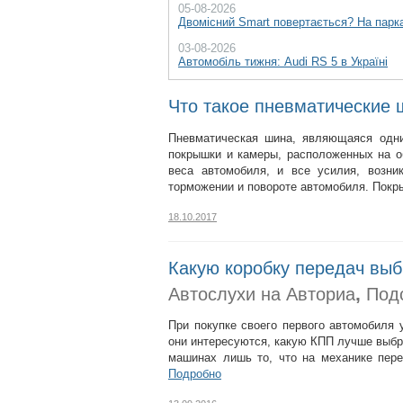
05-08-2026
Двомісний Smart повертається? На парка
03-08-2026
Автомобіль тижня: Audi RS 5 в Україні
Что такое пневматические
Пневматическая шина, являющаяся одни
покрышки и камеры, расположенных на о
веса автомобиля, и все усилия, возни
торможении и повороте автомобиля. Пок
18.10.2017
Какую коробку передач выб
,
Автослухи на Авториа
Под
При покупке своего первого автомобиля 
они интересуются, какую КПП лучше выбр
машинах лишь то, что на механике пер
Подробно