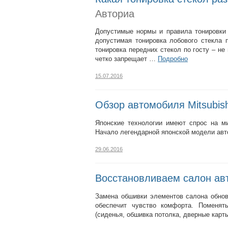
Авториа
Допустимые нормы и правила тонировки 
допустимая тонировка лобового стекла 
тонировка передних стекол по госту – н
четко запрещает …
Подробно
15.07.2016
Обзор автомобиля Mitsubish
Японские технологии имеют спрос на м
Начало легендарной японской модели авто
29.06.2016
Восстановливаем салон ав
Замена обшивки элементов салона обнов
обеспечит чувство комфорта. Поменят
(сиденья, обшивка потолка, дверные карты,