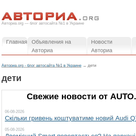
Авториа.org — блог автосайта №1 в Украине
Главная
Объявления на
Новости
Авториа
Авториа
Авториа.org - блог автосайта №1 в Украине
→
дети
дети
Свежие новости от AUTO
06-08-2026
Скільки гривень коштуватиме новий Audi Q
05-08-2026
Двомісний Smart повертається? На паркані