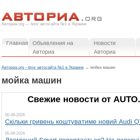
Авториа.org — блог автосайта №1 в Украине
Главная
Объявления на
Новости
Авториа
Авториа
Авториа.org - блог автосайта №1 в Украине
→
мойка машин
мойка машин
Свежие новости от AUTO
06-08-2026
Скільки гривень коштуватиме новий Audi Q
05-08-2026
Двомісний Smart повертається? На паркані