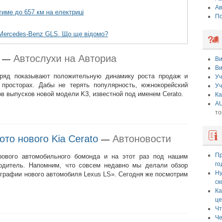
Ав
име до 657 км на електриці
По
 Mercedes-Benz GLS. Що ще відомо?
Автослухи на Авториа
—
Ви
Ви
дряд показывают положительную динамику роста продаж и
Уч
 просторах. Дабы не терять популярность, южнокорейский
Уч
в выпусков новой модели K3, известной под именем Cerato.
Ка
AU
то
то нового Kia Cerato
Автоновости
—
Пр
рового автомобильного бомонда и на этот раз под нашим
го
водитель. Напомним, что совсем недавно мы делали обзор
Ну
ографии нового автомобиля Lexus LS». Сегодня же посмотрим
ск
Ка
це
Чт
Че