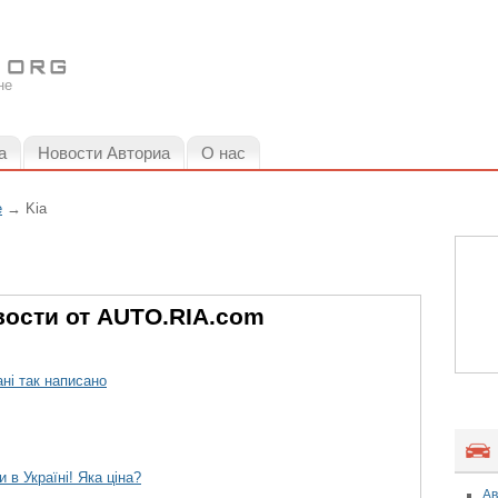
не
а
Новости Авториа
О нас
е
→
Kia
ости от AUTO.RIA.com
ні так написано
 в Україні! Яка ціна?
Ав