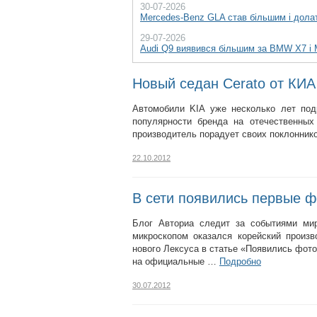
30-07-2026
Mercedes-Benz GLA став більшим і долат
29-07-2026
Audi Q9 виявився більшим за BMW X7 і
Новый седан Cerato от КИА
Автомобили KIA уже несколько лет по
популярности бренда на отечественных
производитель порадует своих поклоннико
22.10.2012
В сети появились первые фо
Блог Авториа следит за событиями ми
микроскопом оказался корейский произ
нового Лексуса в статье «Появились фот
на официальные …
Подробно
30.07.2012