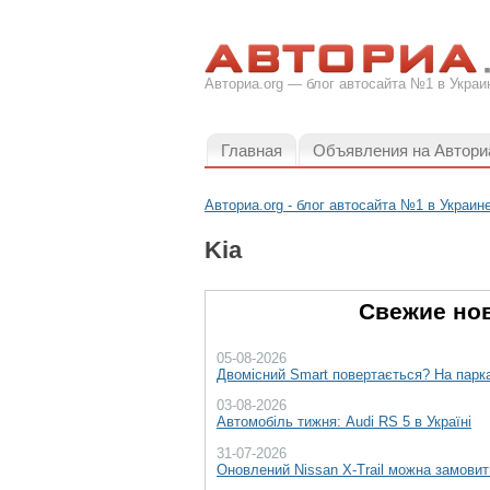
Авториа.org — блог автосайта №1 в Украи
Главная
Объявления на Автори
Авториа.org - блог автосайта №1 в Украин
Kia
Свежие нов
05-08-2026
Двомісний Smart повертається? На парка
03-08-2026
Автомобіль тижня: Audi RS 5 в Україні
31-07-2026
Оновлений Nissan X-Trail можна замовити