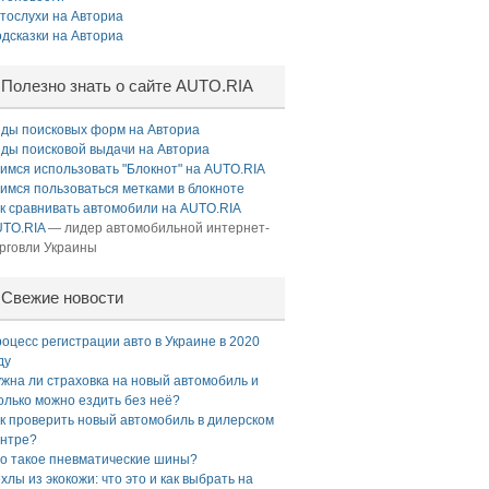
тослухи на Авториа
дсказки на Авториа
Полезно знать о сайте AUTO.RIA
ды поисковых форм на Авториа
ды поисковой выдачи на Авториа
имся использовать "Блокнот" на AUTO.RIA
имся пользоваться метками в блокноте
к сравнивать автомобили на AUTO.RIA
TO.RIA
— лидер автомобильной интернет-
рговли Украины
Свежие новости
оцесс регистрации авто в Украине в 2020
ду
жна ли страховка на новый автомобиль и
олько можно ездить без неё?
к проверить новый автомобиль в дилерском
нтре?
о такое пневматические шины?
хлы из экокожи: что это и как выбрать на