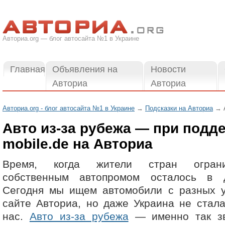
Авториа.org — блог автосайта №1 в Украине
Главная
Объявления на
Новости
Авториа
Авториа
Авториа.org - блог автосайта №1 в Украине
→
Подсказки на Авториа
→ А
Авто из-за рубежа — при подд
mobile.de на Авториа
Время, когда жители стран ограни
собственным автопромом осталось в 
Сегодня мы ищем автомобили с разных у
сайте Авториа, но даже Украина не стал
нас.
Авто из-за рубежа
— именно так зв