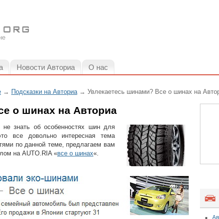
не
а
Новости Авториа
О нас
е
→
Подсказки на Авториа
→ Увлекаетесь шинами? Все о шинах на Авто
се о шинах на Авториа
 не знать об особенностях шин для
то все довольно интересная тема
тями по данной теме, предлагаем вам
елом на AUTO.RIA «
все о шинах
«.
Ав