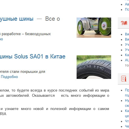
Ав
По
Ви
Ви
Уч
Уч
Ка
AU
то
елом, то будете всегда в курсе последних событий из мира
Пр
ных автомобилей. Оказывается есть много информации о
го
Ну
ск
и узнаете много новой и полезной информации о самом
Ка
.RIA
це
Чт
Че