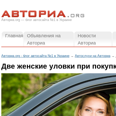
Авториа.org — блог автосайта №1 в Украине
Главная
Объявления на
Новости
Авториа
Авториа
Авториа.org - блог автосайта №1 в Украине
→
Автослухи на Авториа
→ Д
Две женские уловки при покупк