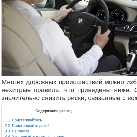
Многих дорожных происшествий можно изб
нехитрые правила, что приведены ниже. 
значительно снизить риски, связанные с во
Содержание
[
скрыть
]
1
1. Пристегивайтесь
2
2. Пристегивайте детей
3
3. Не гоните
4
4. Удерживайте взгляд на дороге