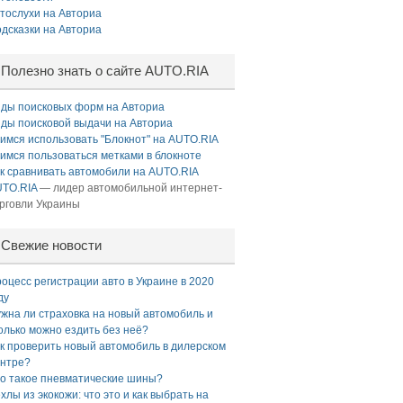
тослухи на Авториа
дсказки на Авториа
Полезно знать о сайте AUTO.RIA
ды поисковых форм на Авториа
ды поисковой выдачи на Авториа
имся использовать "Блокнот" на AUTO.RIA
имся пользоваться метками в блокноте
к сравнивать автомобили на AUTO.RIA
TO.RIA
— лидер автомобильной интернет-
рговли Украины
Свежие новости
оцесс регистрации авто в Украине в 2020
ду
жна ли страховка на новый автомобиль и
олько можно ездить без неё?
к проверить новый автомобиль в дилерском
нтре?
о такое пневматические шины?
хлы из экокожи: что это и как выбрать на