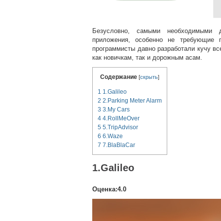
Безусловно, самыми необходимыми д
приложения, особенно не требующие п
программисты давно разработали кучу вс
как новичкам, так и дорожным асам.
Содержание
[
скрыть
]
1
1.Galileo
2
2.Parking Meter Alarm
3
3.My Cars
4
4.RollMeOver
5
5.TripAdvisor
6
6.Waze
7
7.BlaBlaCar
1.Galileo
Оценка:4.0