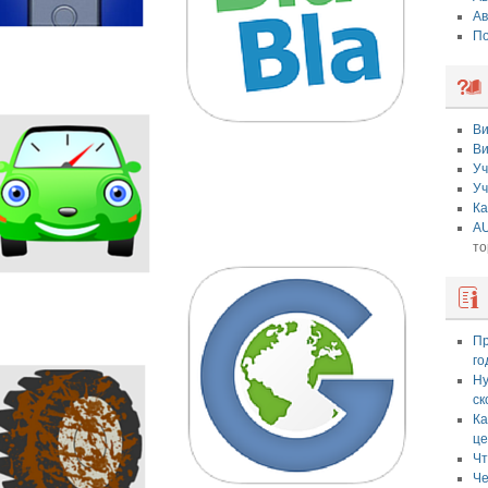
Ав
По
Ви
Ви
Уч
Уч
Ка
AU
то
Пр
го
Ну
ск
Ка
це
Чт
Че