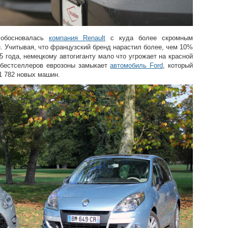
 обосновалась
компания Renault
с куда более скромным
. Учитывая, что французский бренд нарастил более, чем 10%
 года, немецкому автогиганту мало что угрожает на красной
 бестселлеров еврозоны замыкает
автомобиль Ford
, который
1 782 новых машин.