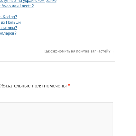
оступных на украинском рынке
 Aveo или Lacetti?
a Kodiaq?
 из Польши
тоциклом?
олларов?
Как сэкономить на покупке запчастей?
→
бязательные поля помечены
*