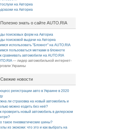
тослухи на Авториа
дсказки на Авториа
Полезно знать о сайте AUTO.RIA
ды поисковых форм на Авториа
ды поисковой выдачи на Авториа
имся использовать "Блокнот" на AUTO.RIA
имся пользоваться метками в блокноте
к сравнивать автомобили на AUTO.RIA
TO.RIA
— лидер автомобильной интернет-
рговли Украины
Свежие новости
оцесс регистрации авто в Украине в 2020
ду
жна ли страховка на новый автомобиль и
олько можно ездить без неё?
к проверить новый автомобиль в дилерском
нтре?
о такое пневматические шины?
хлы из экокожи: что это и как выбрать на