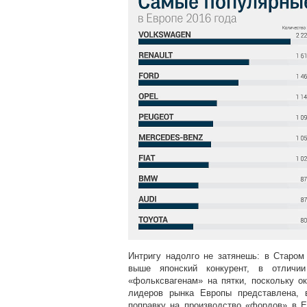
Интригу надолго не затянешь: в Старом
выше японский конкурент, в отличи
«фольксвагенам» на пятки, поскольку о
лидеров рынка Европы представлена, 
поправку на производство «фордов» в Е