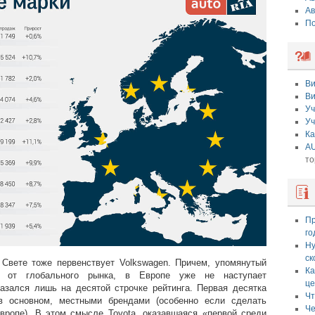
Ав
По
Ви
Ви
Уч
Уч
Ка
AU
то
Пр
го
Ну
ск
 Свете тоже первенствует Volkswagen. Причем, упомянутый
Ка
и от глобального рынка, в Европе уже не наступает
це
казался лишь на десятой строчке рейтинга. Первая десятка
Чт
в основном, местными брендами (особенно если сделать
Че
вропе). В этом смысле Toyota, оказавшаяся «первой среди