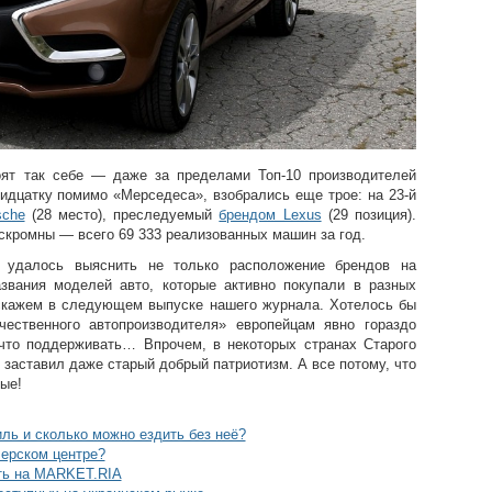
ят так себе — даже за пределами Топ-10 производителей
ридцатку помимо «Мерседеса», взобрались еще трое: на 23-й
sche
(28 место), преследуемый
брендом Lexus
(29 позиция).
скромны — всего 69 333 реализованных машин за год.
 удалось выяснить не только расположение брендов на
звания моделей авто, которые активно покупали в разных
скажем в следующем выпуске нашего журнала. Хотелось бы
чественного автопроизводителя» европейцам явно гораздо
 что поддерживать… Впрочем, в некоторых странах Старого
 заставил даже старый добрый патриотизм. А все потому, что
ые!
ль и сколько можно ездить без неё?
лерском центре?
ать на MARKET.RIA