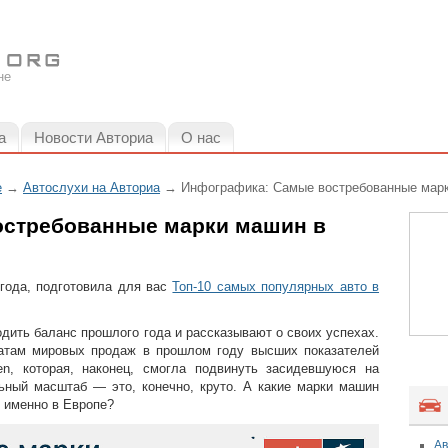
не
а
Новости Авториа
О нас
е
→
Автослухи на Авториа
→ Инфографика: Самые востребованные марк
остребованные марки машин в
 года, подготовила для вас
Топ-10 самых популярных авто в
ить баланс прошлого года и рассказывают о своих успехах.
татам мировых продаж в прошлом году высших показателей
en, которая, наконец, смогла подвинуть засидевшуюся на
льный масштаб — это, конечно, круто. А какие марки машин
 именно в Европе?
Ав