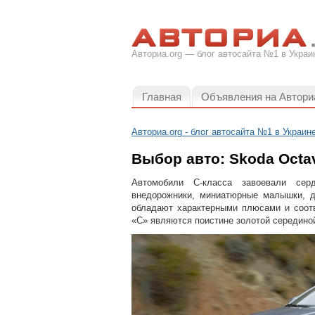
Авториа.org — блог автосайта №1 в Украи
Главная
Объявления на Автори
Авториа.org - блог автосайта №1 в Украин
Выбор авто: Skoda Octav
Автомобили С-класса завоевали сер
внедорожники, миниатюрные малышки, д
обладают характерными плюсами и соот
«С» являются поистине золотой середино