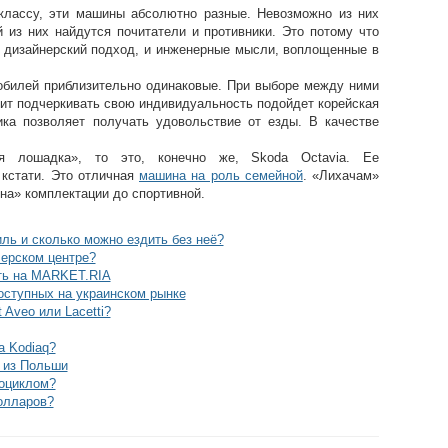
классу, эти машины абсолютно разные. Невозможно из них
 из них найдутся почитатели и противники. Это потому что
 и дизайнерский подход, и инженерные мысли, воплощенные в
обилей приблизительно одинаковые. При выборе между ними
бит подчеркивать свою индивидуальность подойдет корейская
мика позволяет получать удовольствие от езды. В качестве
я лошадка», то это, конечно же, Skoda Octavia. Ее
 кстати. Это отличная
машина на роль семейной
. «Лихачам»
на» комплектации до спортивной.
ль и сколько можно ездить без неё?
лерском центре?
ать на MARKET.RIA
оступных на украинском рынке
 Aveo или Lacetti?
a Kodiaq?
 из Польши
тоциклом?
олларов?