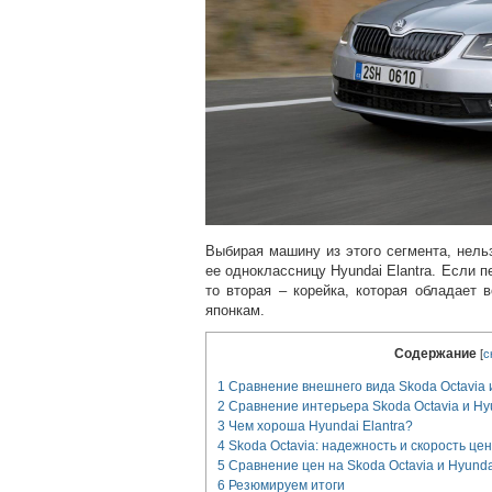
Выбирая машину из этого сегмента, нель
ее одноклассницу Hyundai Elantra. Если 
то вторая – корейка, которая обладает
японкам.
Содержание
[
с
1
Сравнение внешнего вида Skoda Octavia и
2
Сравнение интерьера Skoda Octavia и Hyu
3
Чем хороша Hyundai Elantra?
4
Skoda Octavia: надежность и скорость це
5
Сравнение цен на Skoda Octavia и Hyunda
6
Резюмируем итоги