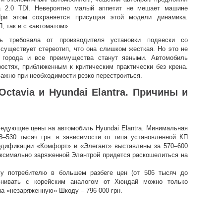
a 2.0 TDI. Невероятно малый аппетит не мешает машине
ри этом сохраняется присущая этой модели динамика.
, так и с «автоматом».
ть требовала от производителя установки подвески со
существует стереотип, что она слишком жесткая. Но это не
ы города и все преимущества станут явными. Автомобиль
остях, приближенным к критическим практически без крена.
важно при необходимости резко перестроиться.
ctavia и Hyundai Elantra. Причины и
едующие цены на автомобиль Hyundai Elantra. Минимальная
8–530 тысяч грн. в зависимости от типа установленной КП
Модификации «Комфорт» и «Элегант» выставлены за 570–600
аксимально заряженной Элантрой придется раскошелиться на
му потребителю в большем разбеге цен (от 506 тысяч до
внивать с корейским аналогом от Хюндай можно только
а «незаряженную» Шкоду – 796 000 грн.