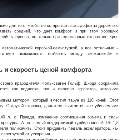
ьшие для того, чтобы легко проглатывать дефекты дорожного
азвать средней, что дает комфорт и при этом хорошую
себя уверенно, но только при сдержанных скоростях. Крен
автоматической коробкой-семиступкой, а все остальные –
утствует возможность выбирать между «механикой» и
ь и скорость ценой комфорта
 своего прародителя Фольксваген Гольф. Шкода сохранила
ется как подвески, так и силовых агрегатов, которыми
убовым мотором, который вместил табун из 110 коней. Этот
ту. С другой стороны, двигатель считается «не убиваемым»
140 л. с. Правда, изменение соотношения объема и силы
торесурса. А вот самый неудержимый турбированный TSI-1,8
еля полихачить. Стоит придавить педаль акселератора, как
 перегрузкой от ускорения.
 и экономичным автомобилем, чешский автопром предложил