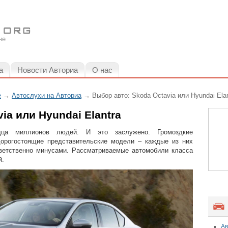
не
а
Новости Авториа
О нас
е
→
Автослухи на Авториа
→ Выбор авто: Skoda Octavia или Hyundai Elan
ia или Hyundai Elantra
дца миллионов людей. И это заслужено. Громоздкие
орогостоящие представительские модели – каждые из них
ветственно минусами. Рассматриваемые автомобили класса
й.
Ав