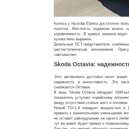
Колеса у Hyundai Elantra достаточно бол
полотна. Жесткость подвески можно н
управляемость. В кривых машина ведет 
кузова явно выражен.
Дизельные DCT-представители снабжены 
шестиступенчатым механизмом. Прис
«автоматом».
Skoda Octavia: надежност
Этот автомобиль достойно несет знамя
надежность и выносливость. Это каса
снабжается Октавия.
В базе, Skoda Octavia обладает 1600-к
показатель уступает корейскому оппонен
ввиду отсутствия слабых мест и поломок.
Новый TSI-1,4 порадует мощностью в 
привело к значительному уменьшения мо
не оставит равнодушным ни одного любит
тут же живот будет прижат к позвоночнику
Для тех, кто желает обладать надежным