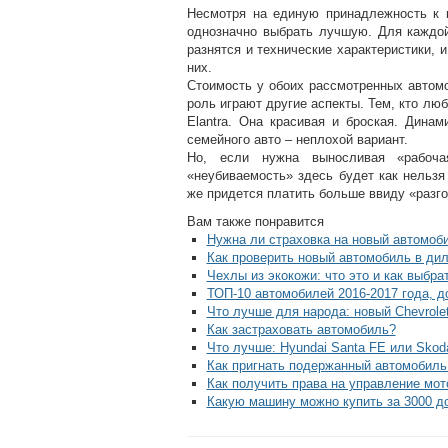
Несмотря на единую принадлежность к 
однозначно выбрать лучшую. Для каждой
разнятся и технические характеристики,
них.
Стоимость у обоих рассмотренных автом
роль играют другие аспекты. Тем, кто лю
Elantra. Она красивая и броская. Дина
семейного авто – неплохой вариант.
Но, если нужна выносливая «рабоча
«неубиваемость» здесь будет как нельзя
же придется платить больше ввиду «разго
Вам также понравится
Нужна ли страховка на новый автомоби
Как проверить новый автомобиль в ди
Чехлы из экокожи: что это и как выбр
ТОП-10 автомобилей 2016-2017 года, д
Что лучше для народа: новый Chevrolet
Как застраховать автомобиль?
Что лучше: Hyundai Santa FE или Skod
Как пригнать подержанный автомобиль
Как получить права на управление мо
Какую машину можно купить за 3000 д