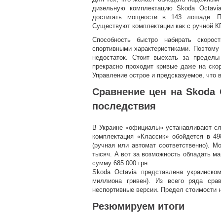
дизельную комплектацию Skoda Octavi
достигать мощности в 143 лошади. П
Существуют комплектации как с ручной КП
Способность быстро набирать скорос
спортивными характеристиками. Поэтому 
недостаток. Стоит выехать за предел
прекрасно проходит кривые даже на скор
Управление острое и предсказуемое, что 
Сравнение цен на Skoda O
последствия
В Украине «официалы» устанавливают сл
комплектация «Классик» обойдется в 49
(ручная или автомат соответственно). 
тысяч. А вот за возможность обладать м
сумму 685 000 грн.
Skoda Octavia представлена украинско
миллиона гривен). Из всего ряда сра
неспортивные версии. Предел стоимости н
Резюмируем итоги