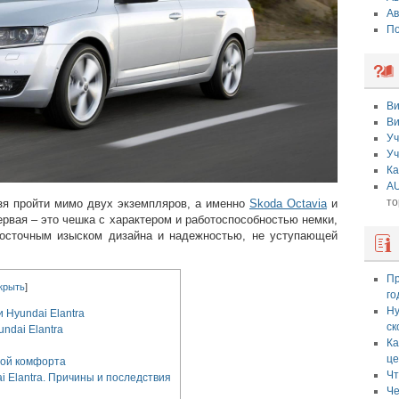
Ав
По
Ви
Ви
Уч
Уч
Ка
AU
то
зя пройти мимо двух экземпляров, а именно
Skoda Octavia
и
первая – это чешка с характером и работоспособностью немки,
 восточным изыском дизайна и надежностью, не уступающей
Пр
крыть
]
го
Ну
 Hyundai Elantra
ск
ndai Elantra
Ка
це
ной комфорта
Чт
i Elantra. Причины и последствия
Че