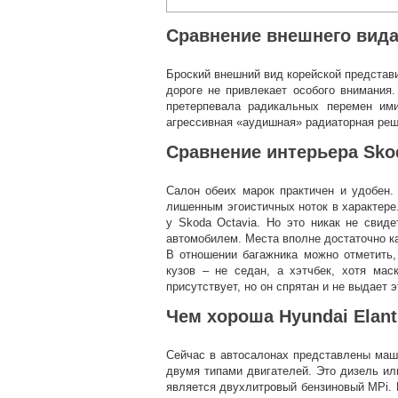
Сравнение внешнего вида 
Броский внешний вид корейской представ
дороге не привлекает особого внимания.
претерпевала радикальных перемен ими
агрессивная «аудишная» радиаторная реше
Сравнение интерьера Skod
Салон обеих марок практичен и удобен.
лишенным эгоистичных ноток в характере
у Skoda Octavia. Но это никак не свид
автомобилем. Места вполне достаточно ка
В отношении багажника можно отметить,
кузов – не седан, а хэтчбек, хотя мас
присутствует, но он спрятан и не выдает э
Чем хороша Hyundai Elant
Сейчас в автосалонах представлены ма
двумя типами двигателей. Это дизель и
является двухлитровый бензиновый MPi.