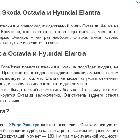
M
Skoda Octavia и Hyundai Elantra
ительницы превосходит сдержанный облик Октавии. Чешка на
 Возможно, это из-за того, что за годы выпуска, модель не
джа. Элантра – как раз наоборот. Оптика, линии кузова,
тка тут же бросаются в глаза.
a Octavia и Hyundai Elantra
 Корейская представительница больше подойдет людям, не
. Пространство, отведенное задним пассажирам меньше, чем
етельствует о том, что Elantra не может служить семейным
к для взрослого человека, так и для ребенка.
 что Шкода способна вместить больше. Это ввиду того что
кируется Октавия великолепно. Очиститель заднего стекла
то отличие.
ra?
шины
Хёнде Элантра
шестого поколения. Они комплектуются
ли бензиновый турбированный агрегат. Самым мощным из них
 Его крутящий момент — 180 Нм при максимальной мощности