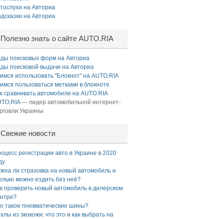
тослухи на Авториа
дсказки на Авториа
Полезно знать о сайте AUTO.RIA
ды поисковых форм на Авториа
ды поисковой выдачи на Авториа
имся использовать "Блокнот" на AUTO.RIA
имся пользоваться метками в блокноте
к сравнивать автомобили на AUTO.RIA
TO.RIA
— лидер автомобильной интернет-
рговли Украины
Свежие новости
оцесс регистрации авто в Украине в 2020
ду
жна ли страховка на новый автомобиль и
олько можно ездить без неё?
к проверить новый автомобиль в дилерском
нтре?
о такое пневматические шины?
хлы из экокожи: что это и как выбрать на