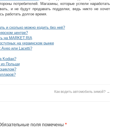
стороны потребителей. Магазины, которые успели наработать
овать, и не будут продавать подделки, ведь никто не хочет
сь работать долгое время.
ль и сколько можно ездить без неё?
лерском центре?
ать на MARKET.RIA
оступных на украинском рынке
 Aveo или Lacetti?
a Kodiaq?
 из Польши
тоциклом?
олларов?
Как водить автомобиль зимой?
→
бязательные поля помечены
*