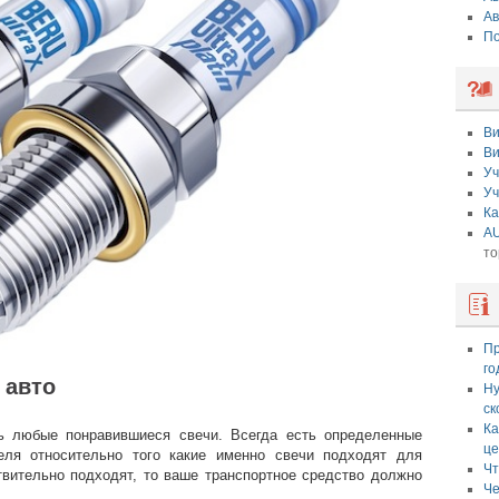
Ав
По
Ви
Ви
Уч
Уч
Ка
AU
то
Пр
го
 авто
Ну
ск
Ка
ть любые понравившиеся свечи. Всегда есть определенные
це
еля относительно того какие именно свечи подходят для
Чт
твительно подходят, то ваше транспортное средство должно
Че