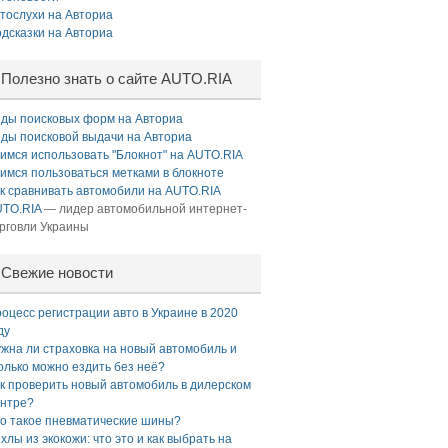
тослухи на Авториа
дсказки на Авториа
Полезно знать о сайте AUTO.RIA
ды поисковых форм на Авториа
ды поисковой выдачи на Авториа
имся использовать "Блокнот" на AUTO.RIA
имся пользоваться метками в блокноте
к сравнивать автомобили на AUTO.RIA
TO.RIA
— лидер автомобильной интернет-
рговли Украины
Свежие новости
оцесс регистрации авто в Украине в 2020
ду
жна ли страховка на новый автомобиль и
олько можно ездить без неё?
к проверить новый автомобиль в дилерском
нтре?
о такое пневматические шины?
хлы из экокожи: что это и как выбрать на